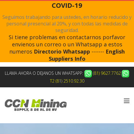
COVID-19
Seguimos trabajando para ustedes, en horario reducido y
personal presencial al 20%, y con todas las medidas de
seguridad.
Si tiene problemas en contactarnos porfavor
envienos un correo o un Whatsapp a estos
numeros
Directorio Whatsapp
-------
English
Suppliers Info
LLAMA AHORA O DEJANOS UN WHATSAPP:
(81) 9627.7762
,
T2 (81) 2510.92.30