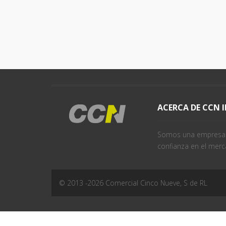
ACERCA DE CCN 
Somos una empresa j
confianza en el merc
© 2013 -
2026
Comercial Cinco Nueve, S de RL