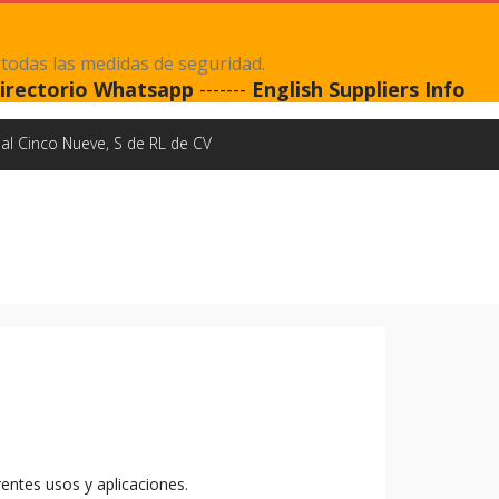
 todas las medidas de seguridad.
irectorio Whatsapp
-------
English Suppliers Info
al Cinco Nueve, S de RL de CV
rentes usos y aplicaciones.