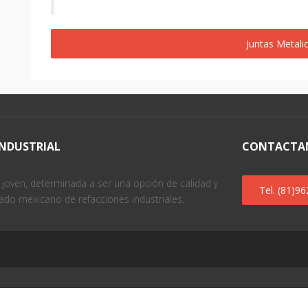
Juntas Metali
INDUSTRIAL
CONTACTA
oven, determinada a ser una opción de calidad y
Tel. (81)9
ado mexicano de refacciones industriales.