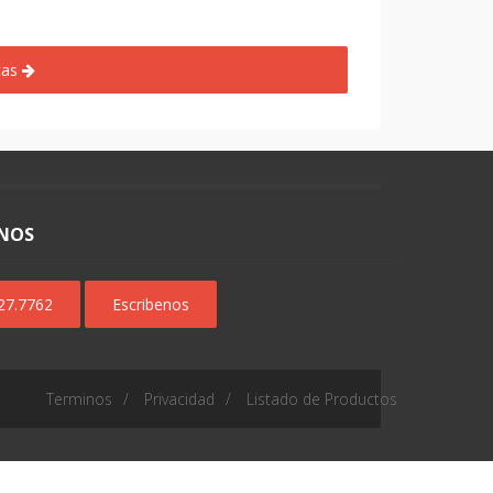
cas
NOS
627.7762
Escribenos
Terminos
Privacidad
Listado de Productos