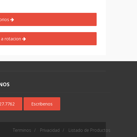
torios
 a rotacion
NOS
627.7762
Escribenos
Terminos
Privacidad
Listado de Productos