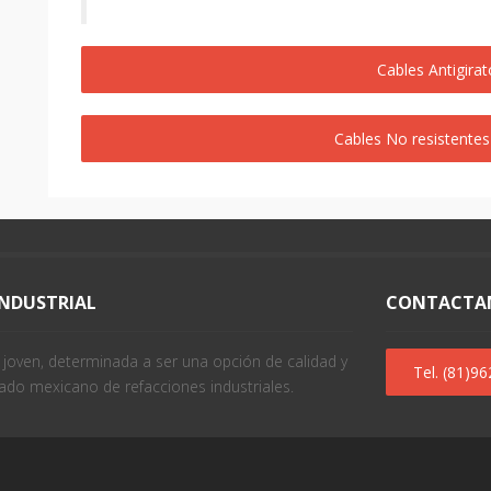
Cables Antigira
Cables No resistentes
INDUSTRIAL
CONTACTA
oven, determinada a ser una opción de calidad y
Tel. (81)9
ado mexicano de refacciones industriales.