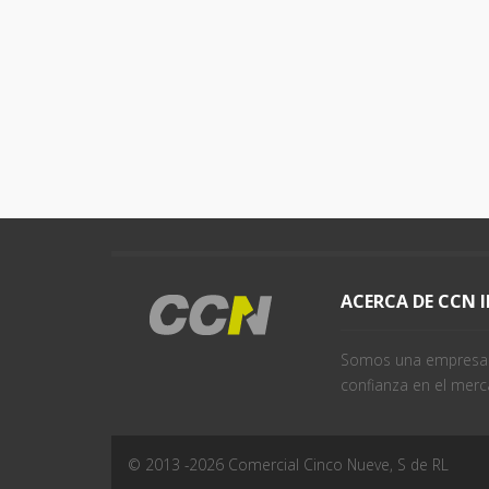
ACERCA DE CCN 
Somos una empresa j
confianza en el merc
© 2013 -
2026
Comercial Cinco Nueve, S de RL