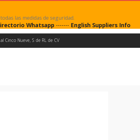
 todas las medidas de seguridad.
irectorio Whatsapp
-------
English Suppliers Info
al Cinco Nueve, S de RL de CV